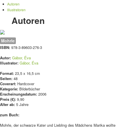
Autoren
Illustratoren
Autoren
Mohrle
ISBN:
978-3-89603-276-3
Autor:
Gábor, Éva
Illustrator:
Gábor, Éva
Format:
23,5 x 16,5 cm
Seiten:
48
Coverart:
Hardcover
Kategorie:
Bilderbücher
Erscheinungsdatum:
2006
Preis (€):
9,90
Alter ab:
5 Jahre
zum Buch:
Mohrle, der schwarze Kater und Liebling des Mädchens Marika wollte