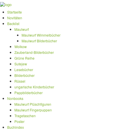
Startseite
Novitäten
Backlist
Maulwurf
Maulwurf Wimmelbücher
Maulwurf Bilderbücher
Wolkow
Zauberland-Bilderbücher
Grüne Reihe
Sutejew
Lesebücher
Bilderbücher
Rüssel
ungarische Kinderbücher
Pappbilderbücher
Nonbooks
Maulwurf Plüschfiguren
Maulwurf Fingerpuppen
Tragetaschen
Poster
Buchindex