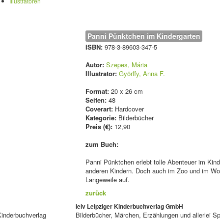
Illustratoren
Panni Pünktchen im Kindergarten
ISBN:
978-3-89603-347-5
Autor:
Szepes, Mária
Illustrator:
Györffy, Anna F.
Format:
20 x 26 cm
Seiten:
48
Coverart:
Hardcover
Kategorie:
Bilderbücher
Preis (€):
12,90
zum Buch:
Panni Pünktchen erlebt tolle Abenteuer im Kind
anderen Kindern. Doch auch im Zoo und im W
Langeweile auf.
zurück
leiv Leipziger Kinderbuchverlag GmbH
Kinderbuchverlag
Bilderbücher, Märchen, Erzählungen und allerlei 