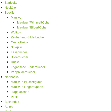
Startseite
Novitäten
Backlist
Maulwurf
Maulwurf Wimmelbücher
Maulwurf Bilderbücher
Wolkow
Zauberland-Bilderbücher
Grüne Reihe
Sutejew
Lesebücher
Bilderbücher
Rüssel
ungarische Kinderbücher
Pappbilderbücher
Nonbooks
Maulwurf Plüschfiguren
Maulwurf Fingerpuppen
Tragetaschen
Poster
Buchindex
Autoren