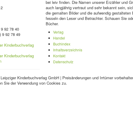
bei leiv finden. Die Namen unserer Erzähler und 
 2
auch langjährig vertraut und sehr bekannt sein, sic
die gemalten Bilder und die aufwendig gestalteten
fesseln den Leser und Betrachter. Schauen Sie ode
Bücher.
 9 92 78 40
Verlag
) 9 92 78 49
Handel
Buchindex
Inhaltsverzeichnis
Kontakt
Datenschutz
 Leipziger Kinderbuchverlag GmbH | Preisänderungen und Irrtümer vorbehalte
en Sie der Verwendung von Cookies zu.