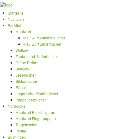
Startseite
Novitäten
Backlist
Maulwurf
Maulwurf Wimmelbücher
Maulwurf Bilderbücher
Wolkow
Zauberland-Bilderbücher
Grüne Reihe
Sutejew
Lesebücher
Bilderbücher
Rüssel
ungarische Kinderbücher
Pappbilderbücher
Nonbooks
Maulwurf Plüschfiguren
Maulwurf Fingerpuppen
Tragetaschen
Poster
Buchindex