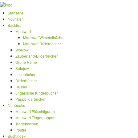
Startseite
Novitäten
Backlist
Maulwurf
Maulwurf Wimmelbücher
Maulwurf Bilderbücher
Wolkow
Zauberland-Bilderbücher
Grüne Reihe
Sutejew
Lesebücher
Bilderbücher
Rüssel
ungarische Kinderbücher
Pappbilderbücher
Nonbooks
Maulwurf Plüschfiguren
Maulwurf Fingerpuppen
Tragetaschen
Poster
Buchindex