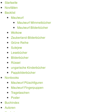
Startseite
Novitäten
Backlist
Maulwurf
Maulwurf Wimmelbücher
Maulwurf Bilderbücher
Wolkow
Zauberland-Bilderbücher
Grüne Reihe
Sutejew
Lesebücher
Bilderbücher
Rüssel
ungarische Kinderbücher
Pappbilderbücher
Nonbooks
Maulwurf Plüschfiguren
Maulwurf Fingerpuppen
Tragetaschen
Poster
Buchindex
Autoren