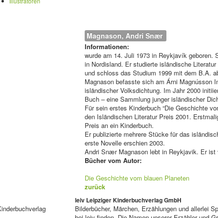
Illustratoren
Magnason, Andri Snær 
Informationen:
wurde am 14. Juli 1973 in Reykjavík geboren. S
in Nordisland. Er studierte isländische Literatur
und schloss das Studium 1999 mit dem B.A. a
Magnason befasste sich am Árni Magnússon In
isländischer Volksdichtung. Im Jahr 2000 initiie
Buch – eine Sammlung junger isländischer Dic
Für sein erstes Kinderbuch “Die Geschichte vom
den Isländischen Literatur Preis 2001. Erstmali
Preis an ein Kinderbuch.
Er publizierte mehrere Stücke für das isländisc
erste Novelle erschien 2003.
Andri Snær Magnason lebt in Reykjavik. Er ist v
Bücher vom Autor:
Die Geschichte vom blauen Planeten
zurück
leiv Leipziger Kinderbuchverlag GmbH
Kinderbuchverlag
Bilderbücher, Märchen, Erzählungen und allerlei 
bei leiv finden. Die Namen unserer Erzähler und 