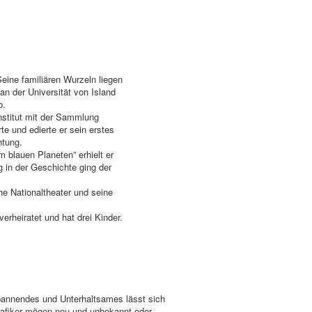
eine familiären Wurzeln liegen
 an der Universität von Island
b.
stitut mit der Sammlung
rte und edierte er sein erstes
htung.
 blauen Planeten” erhielt er
g in der Geschichte ging der
he Nationaltheater und seine
erheiratet und hat drei Kinder.
Spannendes und Unterhaltsames lässt sich
Grafiker mögen neu und unbekannt oder