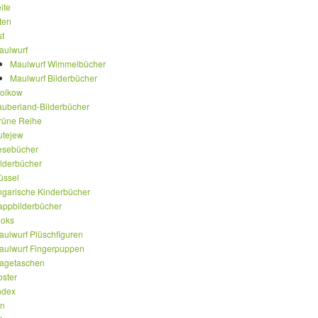
ite
ten
st
aulwurf
Maulwurf Wimmelbücher
Maulwurf Bilderbücher
olkow
auberland-Bilderbücher
rüne Reihe
utejew
esebücher
ilderbücher
üssel
ngarische Kinderbücher
appbilderbücher
oks
aulwurf Plüschfiguren
aulwurf Fingerpuppen
ragetaschen
oster
ndex
en