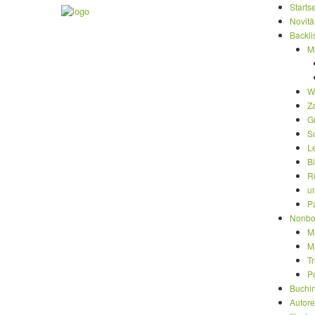
Startse
Novitä
Backli
M
W
Z
G
S
L
B
R
u
P
Nonbo
M
M
T
P
Buchi
Autor