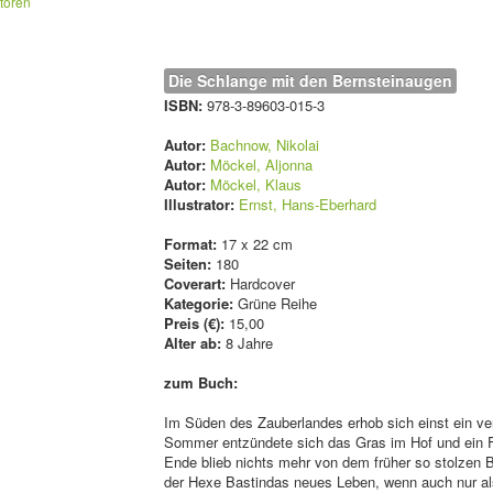
atoren
Die Schlange mit den Bernsteinaugen
ISBN:
978-3-89603-015-3
Autor:
Bachnow, Nikolai
Autor:
Möckel, Aljonna
Autor:
Möckel, Klaus
Illustrator:
Ernst, Hans-Eberhard
Format:
17 x 22 cm
Seiten:
180
Coverart:
Hardcover
Kategorie:
Grüne Reihe
Preis (€):
15,00
Alter ab:
8 Jahre
zum Buch:
Im Süden des Zauberlandes erhob sich einst ein ve
Sommer entzündete sich das Gras im Hof und ein F
Ende blieb nichts mehr von dem früher so stolzen 
der Hexe Bastindas neues Leben, wenn auch nur a