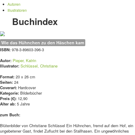
Autoren
Illustratoren
Buchindex
Wie das Hühnchen zu den Häschen kam
ISBN:
978-3-89603-396-3
Autor:
Pieper, Katrin
Illustrator:
Schlüssel, Christiane
Format:
20 x 26 cm
Seiten:
24
Coverart:
Hardcover
Kategorie:
Bilderbücher
Preis (€):
12,90
Alter ab:
5 Jahre
zum Buch:
Blütenbilder von Christiane Schlüssel Ein Hühnchen, fremd auf dem Hof, ein
ungebetener Gast, findet Zuflucht bei den Stallhasen. Ein ungewöhnliches