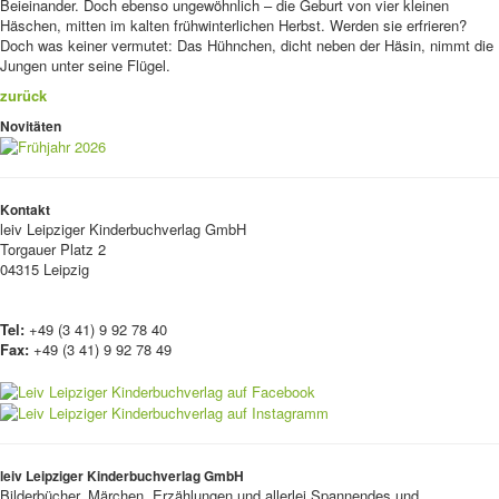
Beieinander. Doch ebenso ungewöhnlich – die Geburt von vier kleinen
Häschen, mitten im kalten frühwinterlichen Herbst. Werden sie erfrieren?
Doch was keiner vermutet: Das Hühnchen, dicht neben der Häsin, nimmt die
Jungen unter seine Flügel.
zurück
Novitäten
Kontakt
leiv
Leipziger Kinderbuchverlag GmbH
Torgauer Platz 2
04315 Leipzig
Tel:
+49 (3 41) 9 92 78 40
Fax:
+49 (3 41) 9 92 78 49
leiv Leipziger Kinderbuchverlag GmbH
Bilderbücher, Märchen, Erzählungen und allerlei Spannendes und