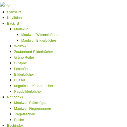
Startseite
Novitäten
Backlist
Maulwurf
Maulwurf Wimmelbücher
Maulwurf Bilderbücher
Wolkow
Zauberland-Bilderbücher
Grüne Reihe
Sutejew
Lesebücher
Bilderbücher
Rüssel
ungarische Kinderbücher
Pappbilderbücher
Nonbooks
Maulwurf Plüschfiguren
Maulwurf Fingerpuppen
Tragetaschen
Poster
Buchindex