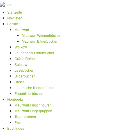
Startseite
Novitäten
Backlist
Maulwurf
Maulwurf Wimmelbücher
Maulwurf Bilderbücher
Wolkow
Zauberland-Bilderbücher
Grüne Reihe
Sutejew
Lesebücher
Bilderbücher
Rüssel
ungarische Kinderbücher
Pappbilderbücher
Nonbooks
Maulwurf Plüschfiguren
Maulwurf Fingerpuppen
Tragetaschen
Poster
Buchindex