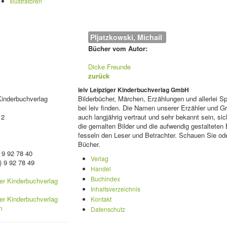
Illustratoren
Pljatzkowski, Michail 
Bücher vom Autor:
Dicke Freunde
zurück
leiv Leipziger Kinderbuchverlag GmbH
Kinderbuchverlag
Bilderbücher, Märchen, Erzählungen und allerlei 
bei leiv finden. Die Namen unserer Erzähler und 
 2
auch langjährig vertraut und sehr bekannt sein, sic
die gemalten Bilder und die aufwendig gestalteten
fesseln den Leser und Betrachter. Schauen Sie ode
Bücher.
 9 92 78 40
Verlag
) 9 92 78 49
Handel
Buchindex
Inhaltsverzeichnis
Kontakt
Datenschutz