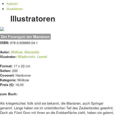
Autoren
Illustratoren
Illustratoren
Der Feuergott der Marranen
ISBN:
978-3-928885-04-1
Autor:
Wolkow, Alexander
Illustrator:
Wladimirski, Leonid
Format:
17 x 22 cm
Seiten:
200
Coverart:
Hardcover
Kategorie:
Wolkow
Preis (€):
18,00
zum Buch:
Als kriegerisches Volk sind sie bekannt, die Marranen, auch Springer
genannt. Lange haben sie im unterirdischen Teil des Zauberlandes gewohnt.
Doch als Fürst Gron mit ihnen an die Erdoberfläche zieht, haben sie gelernt,