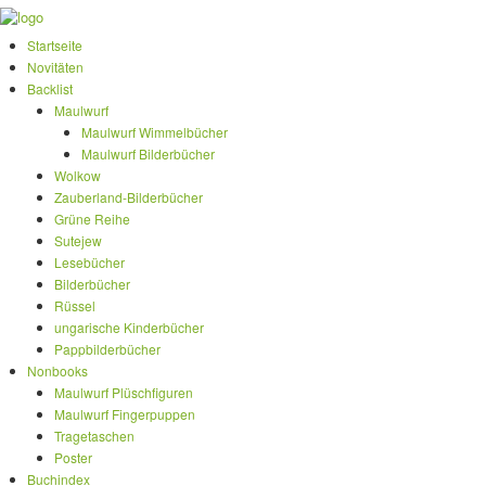
Startseite
Novitäten
Backlist
Maulwurf
Maulwurf Wimmelbücher
Maulwurf Bilderbücher
Wolkow
Zauberland-Bilderbücher
Grüne Reihe
Sutejew
Lesebücher
Bilderbücher
Rüssel
ungarische Kinderbücher
Pappbilderbücher
Nonbooks
Maulwurf Plüschfiguren
Maulwurf Fingerpuppen
Tragetaschen
Poster
Buchindex