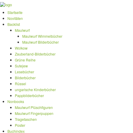
Startseite
Novitäten
Backlist
Maulwurf
Maulwurf Wimmelbücher
Maulwurf Bilderbücher
Wolkow
Zauberland-Bilderbücher
Grüne Reihe
Sutejew
Lesebücher
Bilderbücher
Rüssel
ungarische Kinderbücher
Pappbilderbücher
Nonbooks
Maulwurf Plüschfiguren
Maulwurf Fingerpuppen
Tragetaschen
Poster
Buchindex