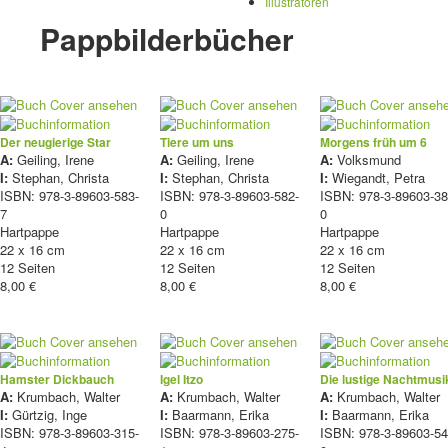
Illustratoren
Pappbilderbücher
Der neugierige Star
Tiere um uns
Morgens früh um 6
A:
Geiling, Irene
A:
Geiling, Irene
A:
Volksmund
I:
Stephan, Christa
I:
Stephan, Christa
I:
Wiegandt, Petra
ISBN: 978-3-89603-583-
ISBN: 978-3-89603-582-
ISBN: 978-3-89603-38
7
0
0
Hartpappe
Hartpappe
Hartpappe
22 x 16 cm
22 x 16 cm
22 x 16 cm
12 Seiten
12 Seiten
12 Seiten
8,00 €
8,00 €
8,00 €
Hamster Dickbauch
Igel Itzo
Die lustige Nachtmusi
A:
Krumbach, Walter
A:
Krumbach, Walter
A:
Krumbach, Walter
I:
Gürtzig, Inge
I:
Baarmann, Erika
I:
Baarmann, Erika
ISBN: 978-3-89603-315-
ISBN: 978-3-89603-275-
ISBN: 978-3-89603-54