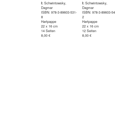
I:
Schwintowsky,
I:
Schwintowsky,
Dagmar
Dagmar
ISBN: 978-3-89603-531-
ISBN: 978-3-89603-54
8
2
Hartpappe
Hartpappe
22 x 16 cm
22 x 16 cm
14 Seiten
12 Seiten
8,00 €
8,00 €