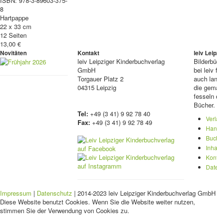
ISBN: 978-3-89603-375-
8
Hartpappe
22 x 33 cm
12 Seiten
13,00 €
Novitäten
Kontakt
leiv Le
leiv
Leipziger Kinderbuchverlag
Bilderb
GmbH
bei lei
Torgauer Platz 2
auch lan
04315 Leipzig
die gema
fesseln 
Bücher.
Tel:
+49 (3 41) 9 92 78 40
Ver
Fax:
+49 (3 41) 9 92 78 49
Han
Buc
Inha
Kon
Dat
Impressum
|
Datenschutz
| 2014-2023 leiv Leipziger Kinderbuchverlag GmbH 
Diese Website benutzt Cookies. Wenn Sie die Website weiter nutzen,
stimmen Sie der Verwendung von Cookies zu.