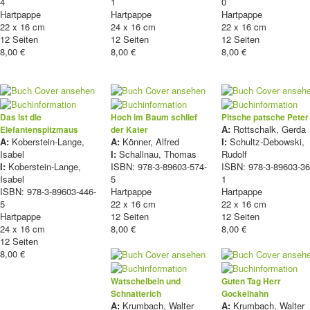
4
1
0
Hartpappe
Hartpappe
Hartpappe
22 x 16 cm
24 x 16 cm
22 x 16 cm
12 Seiten
12 Seiten
12 Seiten
8,00 €
8,00 €
8,00 €
Das ist die
Hoch im Baum schlief
Pitsche patsche Peter
A:
Rottschalk, Gerda
Elefantenspitzmaus
der Kater
A:
Koberstein-Lange,
A:
Könner, Alfred
I:
Schultz-Debowski,
Isabel
I:
Schallnau, Thomas
Rudolf
I:
Koberstein-Lange,
ISBN: 978-3-89603-574-
ISBN: 978-3-89603-36
Isabel
5
1
ISBN: 978-3-89603-446-
Hartpappe
Hartpappe
5
22 x 16 cm
22 x 16 cm
Hartpappe
12 Seiten
12 Seiten
24 x 16 cm
8,00 €
8,00 €
12 Seiten
8,00 €
Watschelbein und
Guten Tag Herr
Schnatterich
Gockelhahn
A:
Krumbach, Walter
A:
Krumbach, Walter