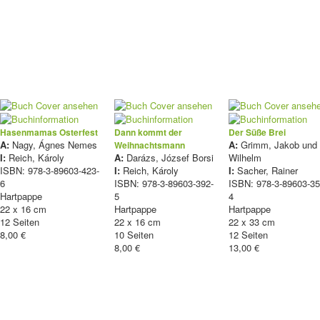
Hasenmamas Osterfest
Dann kommt der
Der Süße Brei
A:
Nagy, Ágnes Nemes
A:
Grimm, Jakob und
Weihnachtsmann
I:
Reich, Károly
A:
Darázs, József Borsi
Wilhelm
ISBN: 978-3-89603-423-
I:
Reich, Károly
I:
Sacher, Rainer
6
ISBN: 978-3-89603-392-
ISBN: 978-3-89603-35
Hartpappe
5
4
22 x 16 cm
Hartpappe
Hartpappe
12 Seiten
22 x 16 cm
22 x 33 cm
8,00 €
10 Seiten
12 Seiten
8,00 €
13,00 €