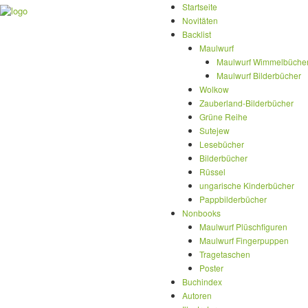
Startseite
Novitäten
Backlist
Maulwurf
Maulwurf Wimmelbüche
Maulwurf Bilderbücher
Wolkow
Zauberland-Bilderbücher
Grüne Reihe
Sutejew
Lesebücher
Bilderbücher
Rüssel
ungarische Kinderbücher
Pappbilderbücher
Nonbooks
Maulwurf Plüschfiguren
Maulwurf Fingerpuppen
Tragetaschen
Poster
Buchindex
Autoren