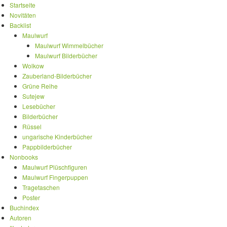
Startseite
Novitäten
Backlist
Maulwurf
Maulwurf Wimmelbücher
Maulwurf Bilderbücher
Wolkow
Zauberland-Bilderbücher
Grüne Reihe
Sutejew
Lesebücher
Bilderbücher
Rüssel
ungarische Kinderbücher
Pappbilderbücher
Nonbooks
Maulwurf Plüschfiguren
Maulwurf Fingerpuppen
Tragetaschen
Poster
Buchindex
Autoren