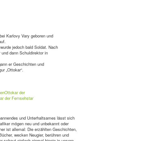
 bei Karlovy Vary geboren und
uf.
wurde jedoch bald Soldat. Nach
 und dann Schuldirektor in
begann er Geschichten und
ur „Ottokar“.
hen
Ottokar der
ar der Fernsehstar
Spannendes und Unterhaltsames lässt sich
Grafiker mögen neu und unbekannt oder
her ist allemal: Die erzählten Geschichten,
 Bücher, wecken Neugier, berühren und
r schaut einfach einmal hinein in unsere