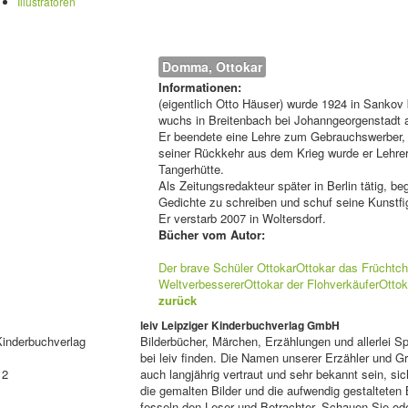
Illustratoren
Domma, Ottokar
Informationen:
(eigentlich Otto Häuser) wurde 1924 in Sankov
wuchs in Breitenbach bei Johanngeorgenstadt a
Er beendete eine Lehre zum Gebrauchswerber, 
seiner Rückkehr aus dem Krieg wurde er Lehrer
Tangerhütte.
Als Zeitungsredakteur später in Berlin tätig, 
Gedichte zu schreiben und schuf seine Kunstfig
Er verstarb 2007 in Woltersdorf.
Bücher vom Autor:
Der brave Schüler Ottokar
Ottokar das Früchtc
Weltverbesserer
Ottokar der Flohverkäufer
Ottok
zurück
leiv Leipziger Kinderbuchverlag GmbH
Kinderbuchverlag
Bilderbücher, Märchen, Erzählungen und allerlei 
bei leiv finden. Die Namen unserer Erzähler und 
 2
auch langjährig vertraut und sehr bekannt sein, sic
die gemalten Bilder und die aufwendig gestalteten
fesseln den Leser und Betrachter. Schauen Sie ode