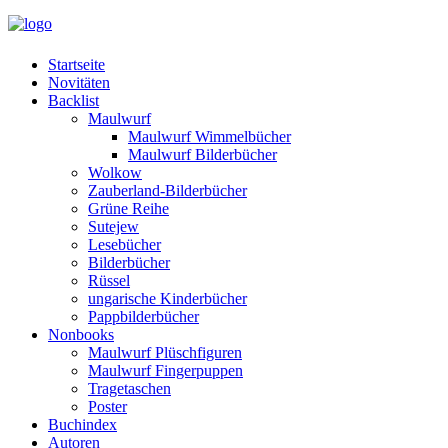
Startseite
Novitäten
Backlist
Maulwurf
Maulwurf Wimmelbücher
Maulwurf Bilderbücher
Wolkow
Zauberland-Bilderbücher
Grüne Reihe
Sutejew
Lesebücher
Bilderbücher
Rüssel
ungarische Kinderbücher
Pappbilderbücher
Nonbooks
Maulwurf Plüschfiguren
Maulwurf Fingerpuppen
Tragetaschen
Poster
Buchindex
Autoren