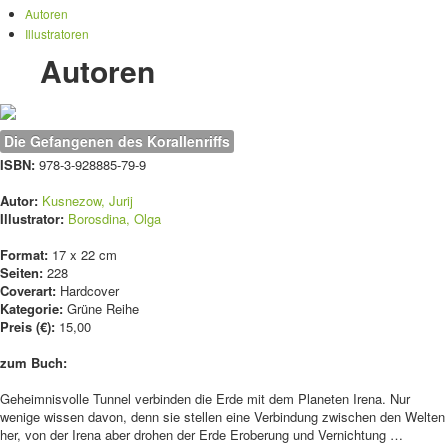
Autoren
Illustratoren
Autoren
Die Gefangenen des Korallenriffs
ISBN:
978-3-928885-79-9
Autor:
Kusnezow, Jurij
Illustrator:
Borosdina, Olga
Format:
17 x 22 cm
Seiten:
228
Coverart:
Hardcover
Kategorie:
Grüne Reihe
Preis (€):
15,00
zum Buch:
Geheimnisvolle Tunnel verbinden die Erde mit dem Planeten Irena. Nur
wenige wissen davon, denn sie stellen eine Verbindung zwischen den Welten
her, von der Irena aber drohen der Erde Eroberung und Vernichtung …