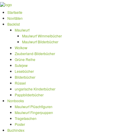
Startseite
Novitäten
Backlist
Maulwurf
Maulwurf Wimmelbücher
Maulwurf Bilderbücher
Wolkow
Zauberland-Bilderbücher
Grüne Reihe
Sutejew
Lesebücher
Bilderbücher
Rüssel
ungarische Kinderbücher
Pappbilderbücher
Nonbooks
Maulwurf Plüschfiguren
Maulwurf Fingerpuppen
Tragetaschen
Poster
Buchindex