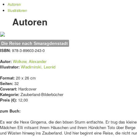
Autoren
Illustratoren
Autoren
Die Reise nach Smaragdenstadt
ISBN:
978-3-89603-243-0
Autor:
Wolkow, Alexander
Illustrator:
Wladimirski, Leonid
Format:
20 x 26 cm
Seiten:
32
Coverart:
Hardcover
Kategorie:
Zauberland-Bilderbücher
Preis (€):
12,00
zum Buch:
Es war die Hexe Gingema, die den bösen Sturm entfachte. Er trug das kleine
Mädchen Elli mitsamt ihrem Häuschen und ihrem Hündchen Toto über Berge
und Wüsten hinweg ins Zauberland. Und hier beginnt eine Reise, die nicht nur