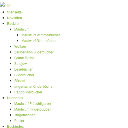
Startseite
Novitäten
Backlist
Maulwurf
Maulwurf Wimmelbücher
Maulwurf Bilderbücher
Wolkow
Zauberland-Bilderbücher
Grüne Reihe
Sutejew
Lesebücher
Bilderbücher
Rüssel
ungarische Kinderbücher
Pappbilderbücher
Nonbooks
Maulwurf Plüschfiguren
Maulwurf Fingerpuppen
Tragetaschen
Poster
Buchindex