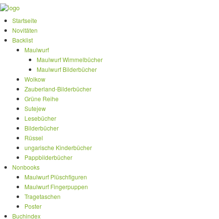
Startseite
Novitäten
Backlist
Maulwurf
Maulwurf Wimmelbücher
Maulwurf Bilderbücher
Wolkow
Zauberland-Bilderbücher
Grüne Reihe
Sutejew
Lesebücher
Bilderbücher
Rüssel
ungarische Kinderbücher
Pappbilderbücher
Nonbooks
Maulwurf Plüschfiguren
Maulwurf Fingerpuppen
Tragetaschen
Poster
Buchindex