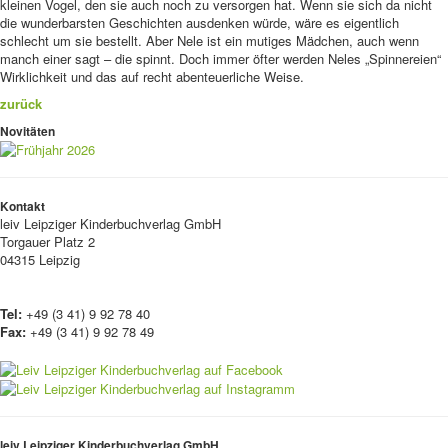
kleinen Vogel, den sie auch noch zu versorgen hat. Wenn sie sich da nicht
die wunderbarsten Geschichten ausdenken würde, wäre es eigentlich
schlecht um sie bestellt. Aber Nele ist ein mutiges Mädchen, auch wenn
manch einer sagt – die spinnt. Doch immer öfter werden Neles „Spinnereien“
Wirklichkeit und das auf recht abenteuerliche Weise.
zurück
Novitäten
Kontakt
leiv
Leipziger Kinderbuchverlag GmbH
Torgauer Platz 2
04315 Leipzig
Tel:
+49 (3 41) 9 92 78 40
Fax:
+49 (3 41) 9 92 78 49
leiv Leipziger Kinderbuchverlag GmbH