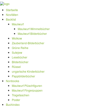
Startseite
Novitäten
Backlist
Maulwurf
Maulwurf Wimmelbücher
Maulwurf Bilderbücher
Wolkow
Zauberland-Bilderbücher
Grüne Reihe
Sutejew
Lesebücher
Bilderbücher
Rüssel
ungarische Kinderbücher
Pappbilderbücher
Nonbooks
Maulwurf Plüschfiguren
Maulwurf Fingerpuppen
Tragetaschen
Poster
Buchindex