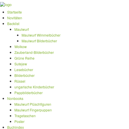
Startseite
Novitäten
Backlist
Maulwurf
Maulwurf Wimmelbücher
Maulwurf Bilderbücher
Wolkow
Zauberland-Bilderbücher
Grüne Reihe
Sutejew
Lesebücher
Bilderbücher
Rüssel
ungarische Kinderbücher
Pappbilderbücher
Nonbooks
Maulwurf Plüschfiguren
Maulwurf Fingerpuppen
Tragetaschen
Poster
Buchindex