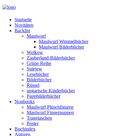
Startseite
Novitäten
Backlist
Maulwurf
Maulwurf Wimmelbücher
Maulwurf Bilderbücher
Wolkow
Zauberland-Bilderbücher
Grüne Reihe
Sutejew
Lesebücher
Bilderbücher
Rüssel
ungarische Kinderbücher
Pappbilderbücher
Nonbooks
Maulwurf Plüschfiguren
Maulwurf Fingerpuppen
Tragetaschen
Poster
Buchindex
Autoren