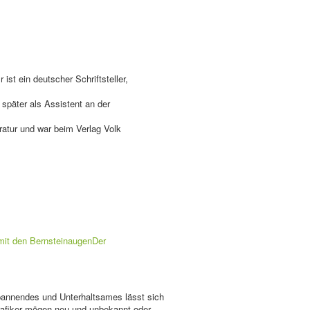
ist ein deutscher Schriftsteller,
 später als Assistent an der
ratur und war beim Verlag Volk
mit den Bernsteinaugen
Der
Spannendes und Unterhaltsames lässt sich
Grafiker mögen neu und unbekannt oder