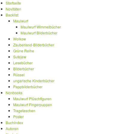
Startseite
Novitäten
Backlist
Maulwurf
Maulwurf Wimmelbücher
Maulwurf Bilderbücher
Wolkow
Zauberland-Bilderbücher
Grüne Reihe
Sutejew
Lesebücher
Bilderbücher
Rüssel
ungarische Kinderbücher
Pappbilderbücher
Nonbooks
Maulwurf Plüschfiguren
Maulwurf Fingerpuppen
Tragetaschen
Poster
Buchindex
Autoren