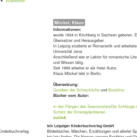
Illustratoren
Möckel, Klaus
Informationen:
wurde 1934 in Kirchberg in Sachsen geboren. Er 
Übersetzer und Herausgeber.
In Leipzig studierte er Romanistik und arbeitete
Universität Jena.
Anschließend war er Lektor für romanische Lite
und Wissen tätig.
Seit 1969 arbeitet er als freier Autor.
Klaus Möckel lebt in Berlin.
Übersetzung:
Goodwin der Schreckliche
und
Burattino
Bücher vom Autor:
In den Fängen des Seemonsters
Die Schlange 
Schatz der Smaragdenbienen
zurück
leiv Leipziger Kinderbuchverlag GmbH
Kinderbuchverlag
Bilderbücher, Märchen, Erzählungen und allerlei 
bei leiv finden. Die Namen unserer Erzähler und 