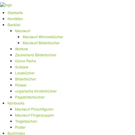
Startseite
Novitäten
Backlist
Maulwurf
Maulwurf Wimmelbücher
Maulwurf Bilderbücher
Wolkow
Zauberland-Bilderbücher
Grüne Reihe
Sutejew
Lesebücher
Bilderbücher
Rüssel
ungarische Kinderbücher
Pappbilderbücher
Nonbooks
Maulwurf Plüschfiguren
Maulwurf Fingerpuppen
Tragetaschen
Poster
Buchindex