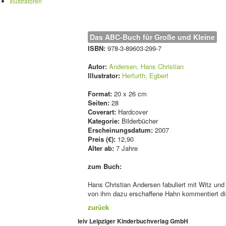
Illustratoren
Das ABC-Buch für Große und Kleine
ISBN:
978-3-89603-299-7
Autor:
Andersen, Hans Christian
Illustrator:
Herfurth, Egbert
Format:
20 x 26 cm
Seiten:
28
Coverart:
Hardcover
Kategorie:
Bilderbücher
Erscheinungsdatum:
2007
Preis (€):
12,90
Alter ab:
7 Jahre
zum Buch:
Hans Christian Andersen fabuliert mit Witz und
von ihm dazu erschaffene Hahn kommentiert d
zurück
leiv Leipziger Kinderbuchverlag GmbH