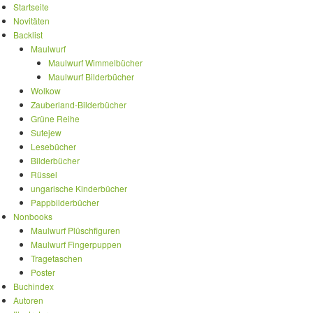
Startseite
Novitäten
Backlist
Maulwurf
Maulwurf Wimmelbücher
Maulwurf Bilderbücher
Wolkow
Zauberland-Bilderbücher
Grüne Reihe
Sutejew
Lesebücher
Bilderbücher
Rüssel
ungarische Kinderbücher
Pappbilderbücher
Nonbooks
Maulwurf Plüschfiguren
Maulwurf Fingerpuppen
Tragetaschen
Poster
Buchindex
Autoren