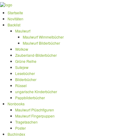
Startseite
Novitäten
Backlist
Maulwurf
Maulwurf Wimmelbücher
Maulwurf Bilderbücher
Wolkow
Zauberland-Bilderbücher
Grüne Reihe
Sutejew
Lesebücher
Bilderbücher
Rüssel
ungarische Kinderbücher
Pappbilderbücher
Nonbooks
Maulwurf Plüschfiguren
Maulwurf Fingerpuppen
Tragetaschen
Poster
Buchindex