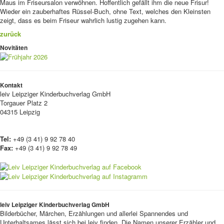
Maus im Friseursalon verwöhnen. Hoffentlich gefällt ihm die neue Frisur!
Wieder ein zauberhaftes Rüssel-Buch, ohne Text, welches den Kleinsten
zeigt, dass es beim Friseur wahrlich lustig zugehen kann.
zurück
Novitäten
Kontakt
leiv
Leipziger Kinderbuchverlag GmbH
Torgauer Platz 2
04315 Leipzig
Tel:
+49 (3 41) 9 92 78 40
Fax:
+49 (3 41) 9 92 78 49
leiv Leipziger Kinderbuchverlag GmbH
Bilderbücher, Märchen, Erzählungen und allerlei Spannendes und
Unterhaltsames lässt sich bei leiv finden. Die Namen unserer Erzähler und