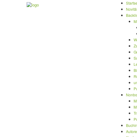
Startse
Novitä
Backli
M
W
Z
G
S
L
B
R
u
P
Nonbo
M
M
T
P
Buchi
Autor