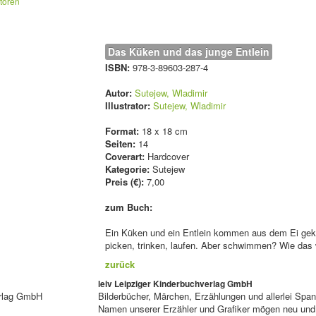
atoren
Das Küken und das junge Entlein
ISBN:
978-3-89603-287-4
Autor:
Sutejew, Wladimir
Illustrator:
Sutejew, Wladimir
Format:
18 x 18 cm
Seiten:
14
Coverart:
Hardcover
Kategorie:
Sutejew
Preis (€):
7,00
zum Buch:
Ein Küken und ein Entlein kommen aus dem Ei gekr
picken, trinken, laufen. Aber schwimmen? Wie das 
zurück
leiv Leipziger Kinderbuchverlag GmbH
erlag GmbH
Bilderbücher, Märchen, Erzählungen und allerlei Span
Namen unserer Erzähler und Grafiker mögen neu und 