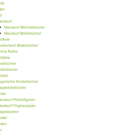
ite
ten
st
aulwurf
Maulwurf Wimmelbücher
Maulwurf Bilderbücher
olkow
auberland-Bilderbücher
rüne Reihe
utejew
esebücher
ilderbücher
üssel
ngarische Kinderbücher
appbilderbücher
oks
aulwurf Plüschfiguren
aulwurf Fingerpuppen
ragetaschen
oster
ndex
en