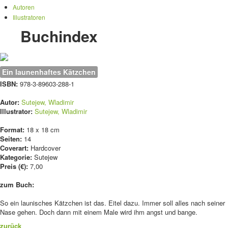
Autoren
Illustratoren
Buchindex
Ein launenhaftes Kätzchen
ISBN:
978-3-89603-288-1
Autor:
Sutejew, Wladimir
Illustrator:
Sutejew, Wladimir
Format:
18 x 18 cm
Seiten:
14
Coverart:
Hardcover
Kategorie:
Sutejew
Preis (€):
7,00
zum Buch:
So ein launisches Kätzchen ist das. Eitel dazu. Immer soll alles nach seiner
Nase gehen. Doch dann mit einem Male wird ihm angst und bange.
zurück