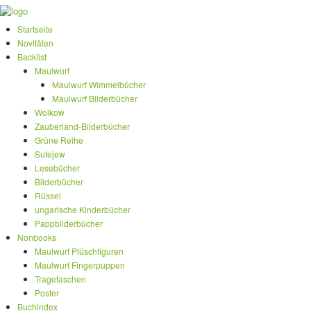
Startseite
Novitäten
Backlist
Maulwurf
Maulwurf Wimmelbücher
Maulwurf Bilderbücher
Wolkow
Zauberland-Bilderbücher
Grüne Reihe
Sutejew
Lesebücher
Bilderbücher
Rüssel
ungarische Kinderbücher
Pappbilderbücher
Nonbooks
Maulwurf Plüschfiguren
Maulwurf Fingerpuppen
Tragetaschen
Poster
Buchindex