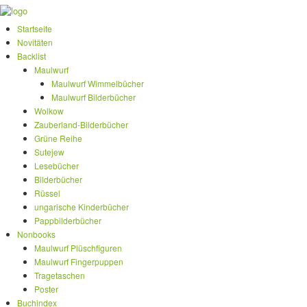
Startseite
Novitäten
Backlist
Maulwurf
Maulwurf Wimmelbücher
Maulwurf Bilderbücher
Wolkow
Zauberland-Bilderbücher
Grüne Reihe
Sutejew
Lesebücher
Bilderbücher
Rüssel
ungarische Kinderbücher
Pappbilderbücher
Nonbooks
Maulwurf Plüschfiguren
Maulwurf Fingerpuppen
Tragetaschen
Poster
Buchindex