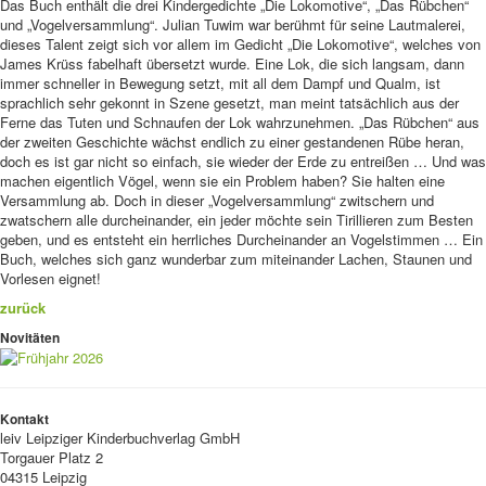
Das Buch enthält die drei Kindergedichte „Die Lokomotive“, „Das Rübchen“
und „Vogelversammlung“. Julian Tuwim war berühmt für seine Lautmalerei,
dieses Talent zeigt sich vor allem im Gedicht „Die Lokomotive“, welches von
James Krüss fabelhaft übersetzt wurde. Eine Lok, die sich langsam, dann
immer schneller in Bewegung setzt, mit all dem Dampf und Qualm, ist
sprachlich sehr gekonnt in Szene gesetzt, man meint tatsächlich aus der
Ferne das Tuten und Schnaufen der Lok wahrzunehmen. „Das Rübchen“ aus
der zweiten Geschichte wächst endlich zu einer gestandenen Rübe heran,
doch es ist gar nicht so einfach, sie wieder der Erde zu entreißen … Und was
machen eigentlich Vögel, wenn sie ein Problem haben? Sie halten eine
Versammlung ab. Doch in dieser „Vogelversammlung“ zwitschern und
zwatschern alle durcheinander, ein jeder möchte sein Tirillieren zum Besten
geben, und es entsteht ein herrliches Durcheinander an Vogelstimmen … Ein
Buch, welches sich ganz wunderbar zum miteinander Lachen, Staunen und
Vorlesen eignet!
zurück
Novitäten
Kontakt
leiv
Leipziger Kinderbuchverlag GmbH
Torgauer Platz 2
04315 Leipzig