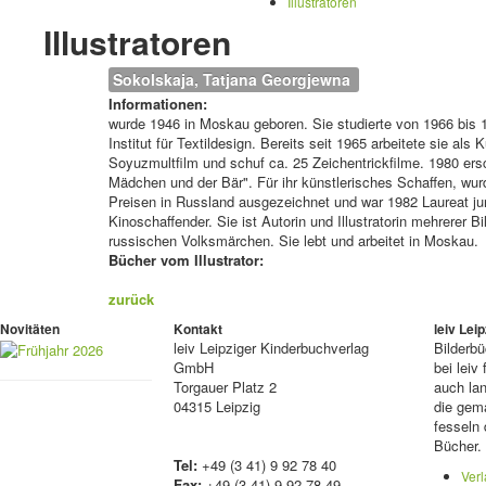
Illustratoren
Illustratoren
Sokolskaja, Tatjana Georgjewna 
Informationen:
wurde 1946 in Moskau geboren. Sie studierte von 1966 bi
Institut für Textildesign. Bereits seit 1965 arbeitete sie als K
Soyuzmultfilm und schuf ca. 25 Zeichentrickfilme. 1980 ers
Mädchen und der Bär". Für ihr künstlerisches Schaffen, wur
Preisen in Russland ausgezeichnet und war 1982 Laureat ju
Kinoschaffender. Sie ist Autorin und Illustratorin mehrerer B
russischen Volksmärchen. Sie lebt und arbeitet in Moskau.
Bücher vom Illustrator:
zurück
Novitäten
Kontakt
leiv Le
leiv
Leipziger Kinderbuchverlag
Bilderb
GmbH
bei lei
Torgauer Platz 2
auch lan
04315 Leipzig
die gema
fesseln 
Bücher.
Tel:
+49 (3 41) 9 92 78 40
Ver
Fax:
+49 (3 41) 9 92 78 49