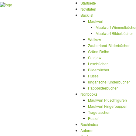
Startseite
Novitäten
Backlist
Maulwurf
Maulwurf Wimmelbüche
Maulwurf Bilderbücher
Wolkow
Zauberland-Bilderbücher
Grüne Reihe
Sutejew
Lesebücher
Bilderbücher
Rüssel
ungarische Kinderbücher
Pappbilderbücher
Nonbooks
Maulwurf Plüschfiguren
Maulwurf Fingerpuppen
Tragetaschen
Poster
Buchindex
Autoren