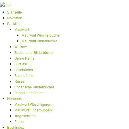
Startseite
Novitäten
Backlist
Maulwurf
Maulwurf Wimmelbücher
Maulwurf Bilderbücher
Wolkow
Zauberland-Bilderbücher
Grüne Reihe
Sutejew
Lesebücher
Bilderbücher
Rüssel
ungarische Kinderbücher
Pappbilderbücher
Nonbooks
Maulwurf Plüschfiguren
Maulwurf Fingerpuppen
Tragetaschen
Poster
Buchindex