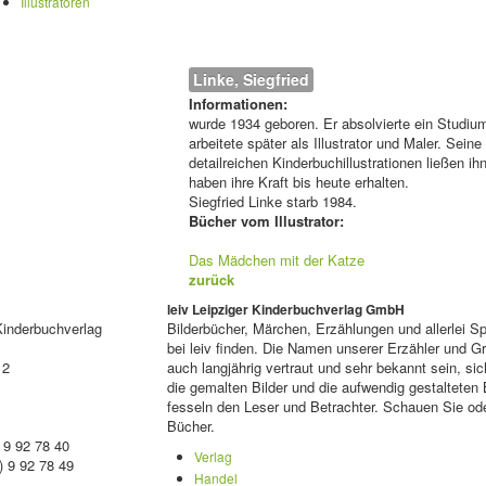
Illustratoren
Linke, Siegfried
Informationen:
wurde 1934 geboren. Er absolvierte ein Studiu
arbeitete später als Illustrator und Maler. Sein
detailreichen Kinderbuchillustrationen ließen ih
haben ihre Kraft bis heute erhalten.
Siegfried Linke starb 1984.
Bücher vom Illustrator:
Das Mädchen mit der Katze
zurück
leiv Leipziger Kinderbuchverlag GmbH
Kinderbuchverlag
Bilderbücher, Märchen, Erzählungen und allerlei 
bei leiv finden. Die Namen unserer Erzähler und 
 2
auch langjährig vertraut und sehr bekannt sein, sic
die gemalten Bilder und die aufwendig gestalteten
fesseln den Leser und Betrachter. Schauen Sie ode
Bücher.
 9 92 78 40
Verlag
) 9 92 78 49
Handel