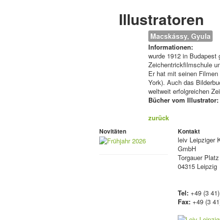
Illustratoren
Macskássy, Gyula
Informationen:
wurde 1912 in Budapest g
Zeichentrickfilmschule u
Er hat mit seinen Filmen
York). Auch das Bilderbu
weltweit erfolgreichen Ze
Bücher vom Illustrator:
zurück
Novitäten
Kontakt
leiv
Leipziger 
GmbH
Torgauer Platz
04315 Leipzig
Tel:
+49 (3 41)
Fax:
+49 (3 41