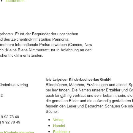
Illustratoren
eboren. Er ist der Begründer der ungarischen
nd des Zeichentrickfilmstudios Pannonia.
 mehrere internationale Preise erworben (Cannes, New
ch “Kleine Biene Nimmersatt” ist in Anlehnung an den
ichentrickfilm entstanden.
leiv Leipziger Kinderbuchverlag GmbH
Kinderbuchverlag
Bilderbücher, Märchen, Erzählungen und allerlei 
bei leiv finden. Die Namen unserer Erzähler und 
 2
auch langjährig vertraut und sehr bekannt sein, sic
die gemalten Bilder und die aufwendig gestalteten
fesseln den Leser und Betrachter. Schauen Sie ode
Bücher.
 9 92 78 40
Verlag
) 9 92 78 49
Handel
Buchindex