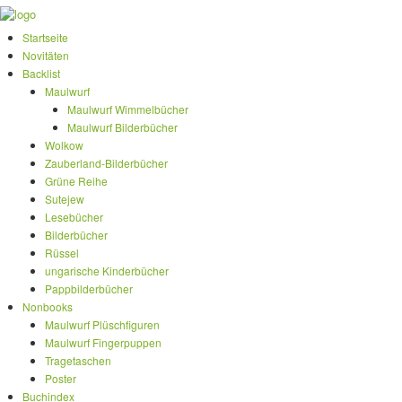
Startseite
Novitäten
Backlist
Maulwurf
Maulwurf Wimmelbücher
Maulwurf Bilderbücher
Wolkow
Zauberland-Bilderbücher
Grüne Reihe
Sutejew
Lesebücher
Bilderbücher
Rüssel
ungarische Kinderbücher
Pappbilderbücher
Nonbooks
Maulwurf Plüschfiguren
Maulwurf Fingerpuppen
Tragetaschen
Poster
Buchindex