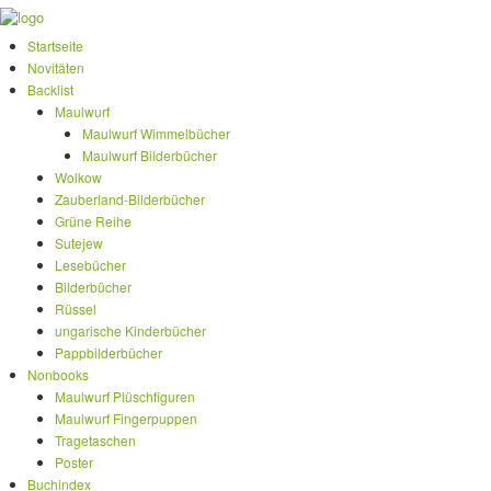
Startseite
Novitäten
Backlist
Maulwurf
Maulwurf Wimmelbücher
Maulwurf Bilderbücher
Wolkow
Zauberland-Bilderbücher
Grüne Reihe
Sutejew
Lesebücher
Bilderbücher
Rüssel
ungarische Kinderbücher
Pappbilderbücher
Nonbooks
Maulwurf Plüschfiguren
Maulwurf Fingerpuppen
Tragetaschen
Poster
Buchindex